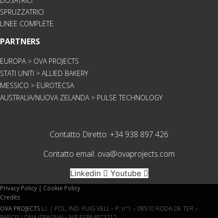
DOSATRICI
SPRUZZATRICI
LINEE COMPLETE
PARTNERS
EUROPA > OVA PROJECTS
STATI UNITI > ALLIED BAKERY
MESSICO > EUROTECSA
AUSTRALIA/NUOVA ZELANDA > PULSE TECHNOLOGY
Contatto Diretto:
+34 938 897 426
Contatto email:
ova@ovaprojects.com
Linkedin
Youtube
Privacy Policy | Cookie Policy
Credits
OVA PROJECTS
s.l. | POL. IND. PUIG VELL – P. n°1 – 08510 RODA DE TER –
BARCELLONA (SPAGNA) – NIF ESB64973712