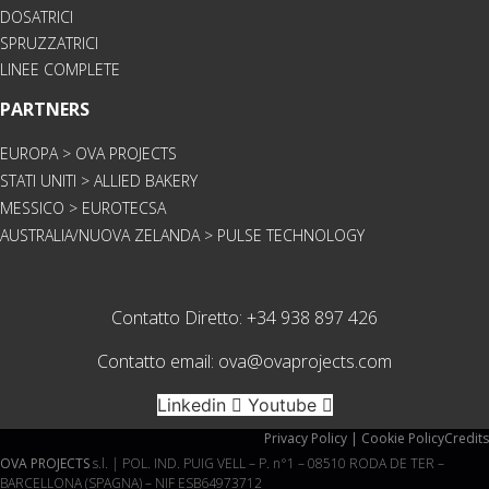
DOSATRICI
SPRUZZATRICI
LINEE COMPLETE
PARTNERS
EUROPA > OVA PROJECTS
STATI UNITI > ALLIED BAKERY
MESSICO > EUROTECSA
AUSTRALIA/NUOVA ZELANDA > PULSE TECHNOLOGY
Contatto Diretto:
+34 938 897 426
Contatto email:
ova@ovaprojects.com
Linkedin
Youtube
Privacy Policy | Cookie Policy
Credits
OVA PROJECTS
s.l. | POL. IND. PUIG VELL – P. n°1 – 08510 RODA DE TER –
BARCELLONA (SPAGNA) – NIF ESB64973712