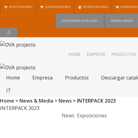
INYECTADORAS
DISPENSADORES
DOSIFICADORAS
ESPRAYADO
DESCARGAR CATALOGO
NEWS & MEDIA
HOME
EMPRESA
PRODUCTOS
Home
Empresa
Productos
Descargar cata
IT
Home
>
News & Media
>
News
>
INTERPACK 2023
INTERPACK 2023
Publicado en
05/06/2023
News
,
Exposiciones