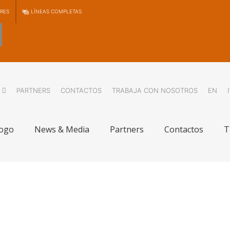
RES
LÍNEAS COMPLETAS
PARTNERS
CONTACTOS
TRABAJA CON NOSOTROS
EN
logo
News & Media
Partners
Contactos
T