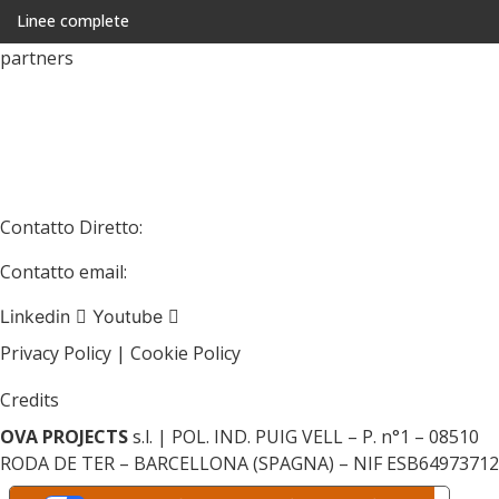
Linee complete
partners
EUROPA > OVA PROJECTS
STATI UNITI > ALLIED BAKERY
MESSICO > EUROTECSA
AUSTRALIA/NUOVA ZELANDA > PULSE TECHNOLOGY
Contatto Diretto:
+34 938 897 426
Contatto email:
ova@ovaprojects.com
Linkedin
Youtube
Privacy Policy | Cookie Policy
Credits
OVA PROJECTS
s.l. | POL. IND. PUIG VELL – P. n°1 – 08510
RODA DE TER – BARCELLONA (SPAGNA) – NIF ESB64973712