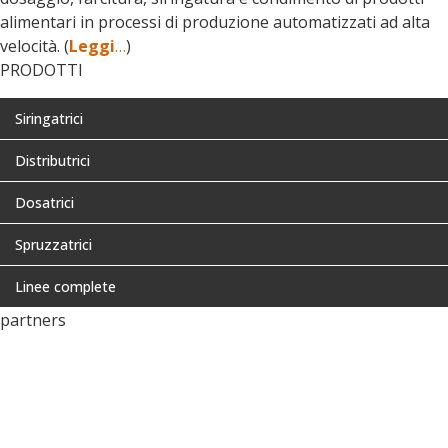
alimentari in processi di produzione automatizzati ad alta
velocità. (
Leggi
…
)
PRODOTTI
Siringatrici
Distributrici
Dosatrici
Spruzzatrici
Linee complete
partners
EUROPA > OVA PROJECTS
STATI UNITI > ALLIED BAKERY
MESSICO > EUROTECSA
AUSTRALIA/NUOVA ZELANDA > PULSE TECHNOLOGY