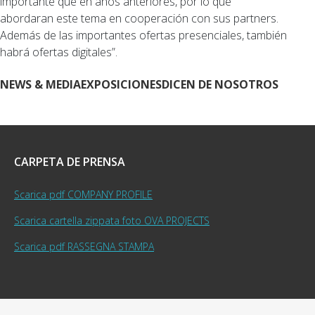
importante que en años anteriores, por lo que
abordaran este tema en cooperación con sus partners.
Además de las importantes ofertas presenciales, también
habrá ofertas digitales”.
NEWS & MEDIA
EXPOSICIONES
DICEN DE NOSOTROS
CARPETA DE PRENSA
Scarica pdf COMPANY PROFILE
Scarica cartella zippata foto OVA PROJECTS
Scarica pdf RASSEGNA STAMPA