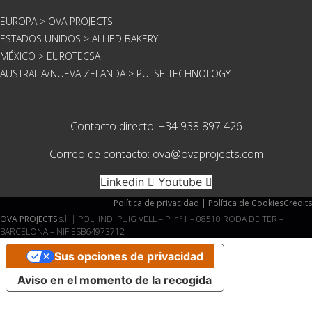
EUROPA > OVA PROJECTS
ESTADOS UNIDOS > ALLIED BAKERY
MÉXICO > EUROTECSA
AUSTRALIA/NUEVA ZELANDA > PULSE TECHNOLOGY
Contacto directo:
+34 938 897 426
Correo de contacto:
ova@ovaprojects.com
Linkedin
Youtube
Política de privacidad | Política de Cookies
Credits
OVA PROJECTS
s.l. | POL. IND. PUIG VELL – P. n°1 – 08510 RODA DE TER –
BARCELONA – NIF ESB64973712
Sus opciones de privacidad
Aviso en el momento de la recogida